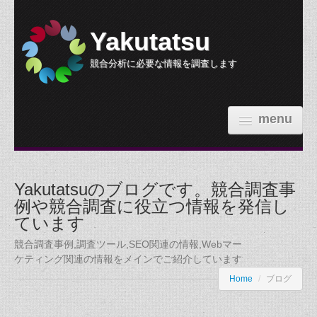
Yakutatsu
競合分析に必要な情報を調査します
menu
HOME
Yakutatsuのブログです。競合調査事
機能紹介
例や競合調査に役立つ情報を発信し
ています
参考価格
競合調査事例,調査ツール,SEO関連の情報,Webマー
依頼する
ケティング関連の情報をメインでご紹介しています
Home
/
ブログ
調査事例
ブログ