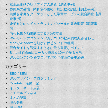
京王線電鉄の駅メディアの調査【調査事例】
静岡県の墓地・納骨堂の価格・施設数の調査【調査事例】
共働き家庭をターゲットとした学童サービスの競合調査【調
査事例】
企業向けのタイムトラッキングツールの競合調査【調査事
例】
情報収集を効果的にする3つの方法
Webサイトのコンテンツカテゴリの効果的な組み合わせ
MacでWindowsを動かす仮想ソフトの種類
競合サイトを調査するときに最も重要なポイント
BitnamiでMacにローカル環境を10分で作る方法
Webコンテンツをブログで増やす作戦の途中経過
カテゴリー
SEO / SEM
Webデザイン・プログラミング
Yakutatsu 活動日記
インターネット広告
スモールビジネス
まとめ記事
競合分析
競合調査