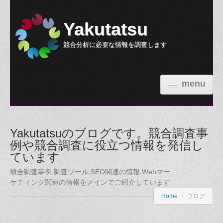
Yakutatsu
競合分析に必要な情報を調査します
menu
HOME
Yakutatsuのブログです。競合調査事
機能紹介
例や競合調査に役立つ情報を発信し
ています
参考価格
競合調査事例,調査ツール,SEO関連の情報,Webマー
依頼する
ケティング関連の情報をメインでご紹介しています
Home
/
ブログ
調査事例
ブログ