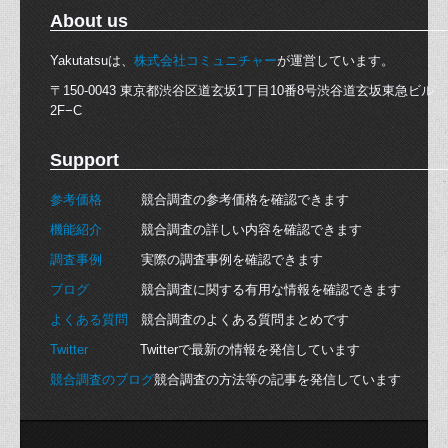
About us
Yakutatsuは、
株式会社コミュニチャー
が運営しています。
〒150-0043 東京都渋谷区道玄坂1丁目10番8号渋谷道玄坂東急ビル
2F−C
Support
参考価格
競合調査の参考価格を確認できます
機能紹介
競合調査の詳しい内容を確認できます
調査事例
実際の調査事例を確認できます
ブログ
競合調査に関する有用な情報を確認できます
よくある質問
競合調査のよくある質問まとめです
Twitter
Twitterで最新の情報を発信しています
競合調査のブログ
競合調査の方法等の記事を発信しています