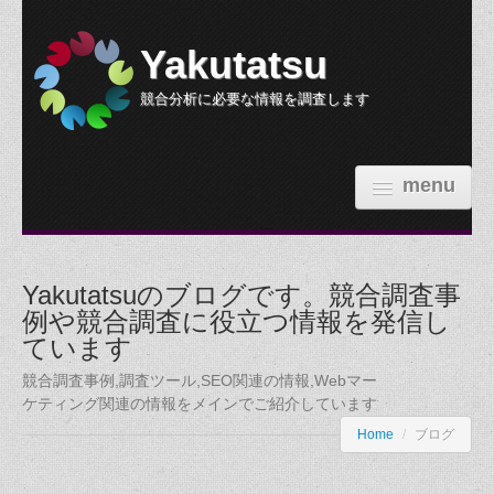
Yakutatsu
競合分析に必要な情報を調査します
menu
HOME
Yakutatsuのブログです。競合調査事
機能紹介
例や競合調査に役立つ情報を発信し
ています
参考価格
競合調査事例,調査ツール,SEO関連の情報,Webマー
依頼する
ケティング関連の情報をメインでご紹介しています
Home
/
ブログ
調査事例
ブログ