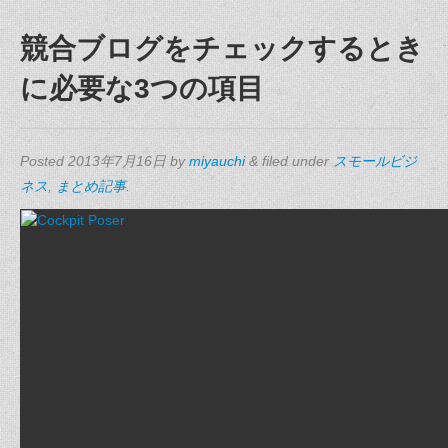
競合ブログをチェックするとき
に必要な3つの項目
Posted
2013年7月16日
by
miyauchi
&
filed under
スモールビジ
ネス
,
まとめ記事
.