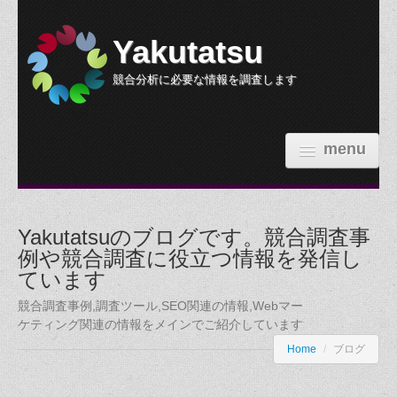
Yakutatsu
競合分析に必要な情報を調査します
menu
HOME
Yakutatsuのブログです。競合調査事
機能紹介
例や競合調査に役立つ情報を発信し
ています
参考価格
競合調査事例,調査ツール,SEO関連の情報,Webマー
依頼する
ケティング関連の情報をメインでご紹介しています
Home
/
ブログ
調査事例
ブログ