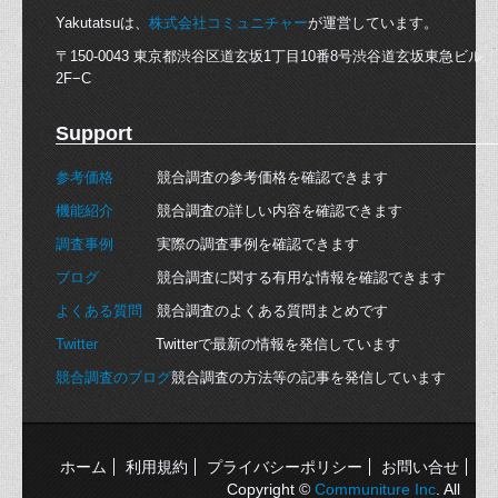
Yakutatsuは、
株式会社コミュニチャー
が運営しています。
〒150-0043 東京都渋谷区道玄坂1丁目10番8号渋谷道玄坂東急ビル
2F−C
Support
参考価格
競合調査の参考価格を確認できます
機能紹介
競合調査の詳しい内容を確認できます
調査事例
実際の調査事例を確認できます
ブログ
競合調査に関する有用な情報を確認できます
よくある質問
競合調査のよくある質問まとめです
Twitter
Twitterで最新の情報を発信しています
競合調査のブログ
競合調査の方法等の記事を発信しています
ホーム
利用規約
プライバシーポリシー
お問い合せ
Copyright ©
Communiture Inc
. All