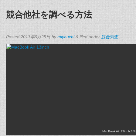
競合他社を調べる方法
Posted
2013年6月25日
by
miyauchi
&
filed under
競合調査
.
MacBook Air 13inch / 