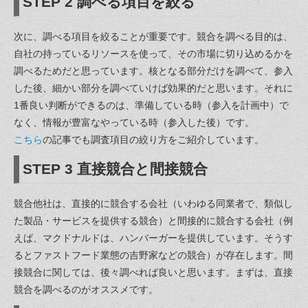
STEP 2 調べる項目を絞る
次に、調べる項目を絞ることが重要です。競合を調べる目的は、
自社の持っているリソースを使って、その市場に切り込めるかを
調べるためだと思っています。核となる部分だけを調べて、参入
した後、細かい部分を調べていけば効果的だと思います。それに
1番良い判断ができるのは、準備している時（参入を計画中）で
なく、情報が豊富なやっている時（参入した後）です。
こちら
の記事でも調査項目の絞り方をご紹介しています。
STEP 3 直接競合と間接競合
競合他社は、直接的に競合する会社（いわゆる同業者で、類似し
た製品・サービスを提供する競合）と間接的に競合する会社（例
えば、マクドナルドは、ハンバーガーを提供しています。そうす
るとファストフード業態の吉野家などの競合）が存在します。間
接競合に関しては、後々調べれば良いと思います。まずは、直接
競合を調べるのがオススメです。