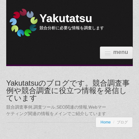
Yakutatsu
競合分析に必要な情報を調査します
menu
HOME
Yakutatsuのブログです。競合調査事
機能紹介
例や競合調査に役立つ情報を発信し
ています
参考価格
競合調査事例,調査ツール,SEO関連の情報,Webマー
依頼する
ケティング関連の情報をメインでご紹介しています
Home
/
ブログ
調査事例
ブログ