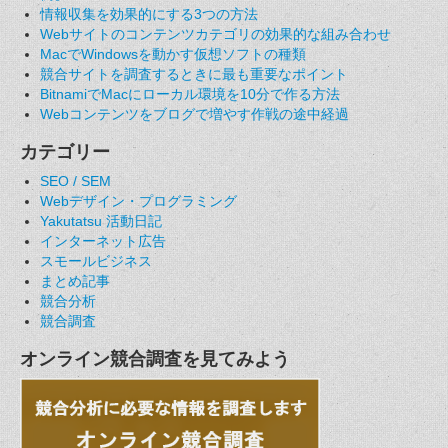
情報収集を効果的にする3つの方法
Webサイトのコンテンツカテゴリの効果的な組み合わせ
MacでWindowsを動かす仮想ソフトの種類
競合サイトを調査するときに最も重要なポイント
BitnamiでMacにローカル環境を10分で作る方法
Webコンテンツをブログで増やす作戦の途中経過
カテゴリー
SEO / SEM
Webデザイン・プログラミング
Yakutatsu 活動日記
インターネット広告
スモールビジネス
まとめ記事
競合分析
競合調査
オンライン競合調査を見てみよう